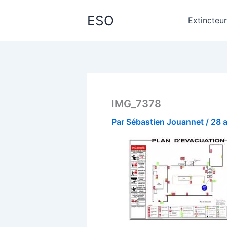
Aller
ESO
au
Extincteu
contenu
IMG_7378
Par
Sébastien Jouannet
/
28 