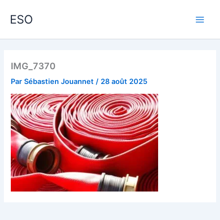
Aller
Main
ESO
au
Men
contenu
IMG_7370
Par
Sébastien Jouannet
/
28 août 2025