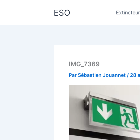
Aller
ESO
au
Extincteu
contenu
IMG_7369
Par
Sébastien Jouannet
/
28 